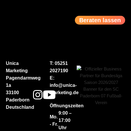
Beraten lassen
Unica
T: 05251
Marketing
2027190
Pagendarmweg
E:
1a
info@unica-
33100
marketing.de
Paderborn
Öffnungszeiten
Deutschland
9:00 –
Mo.
17:00
- Fr.
Uhr