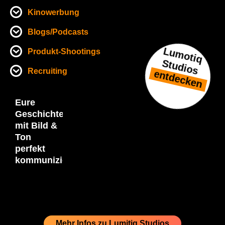
Kinowerbung
Blogs/Podcasts
L
u
m
o
tiq
tu
d
io
s
Produkt-Shootings
S
Recruiting
entdecken
Eure
Geschichte
mit Bild &
Ton
perfekt
kommuniziert!
Mehr Infos zu Lumitiq Studios