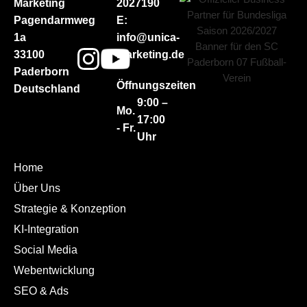
Marketing
2027190
Pagendarmweg
E:
1a
info@unica-
33100
marketing.de
Paderborn
Öffnungszeiten
Deutschland
9:00 –
Mo.
17:00
- Fr.
Uhr
Home
Über Uns
Strategie & Konzeption
KI-Integration
Social Media
Webentwicklung
SEO & Ads