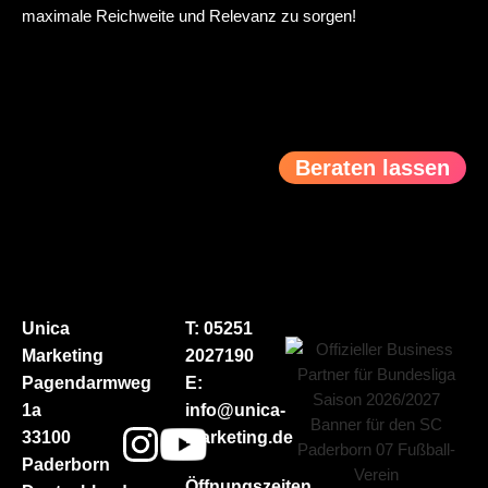
maximale Reichweite und Relevanz zu sorgen!
Beraten lassen
Unica
T: 05251
Marketing
2027190
Pagendarmweg
E:
1a
info@unica-
33100
marketing.de
Paderborn
Öffnungszeiten