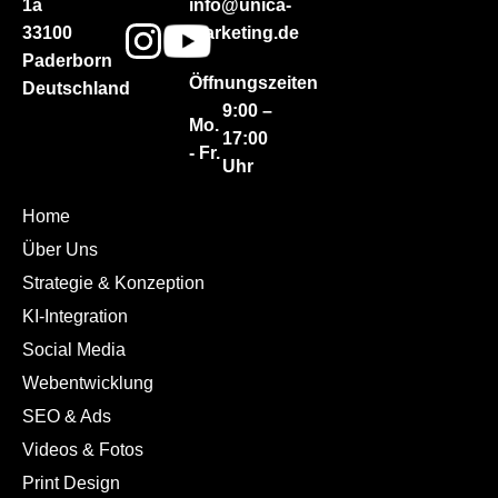
1a
info@unica-
33100
marketing.de
Paderborn
Öffnungszeiten
Deutschland
9:00 –
Mo.
17:00
- Fr.
Uhr
Home
Über Uns
Strategie & Konzeption
KI-Integration
Social Media
Webentwicklung
SEO & Ads
Videos & Fotos
Print Design