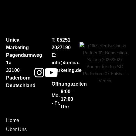
Unica
T: 05251
Marketing
2027190
Pagendarmweg
E:
1a
info@unica-
33100
marketing.de
Paderborn
Öffnungszeiten
Deutschland
9:00 –
Mo.
17:00
- Fr.
Uhr
Home
Über Uns